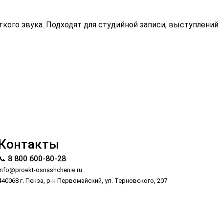
кого звука. Подходят для студийной записи, выступлений
Контакты
📞 8 800 600-80-28
info@proekt-osnashchenie.ru
440068 г. Пенза, р-н Первомайский, ул. Терновского, 207