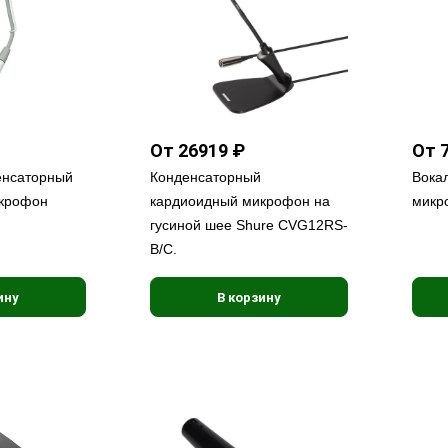
От 26919 ₽
От 
енсаторный
Конденсаторный
Вока
крофон
кардиоидный микрофон на
микр
гусиной шее Shure CVG12RS-
B/C.
ину
В корзину