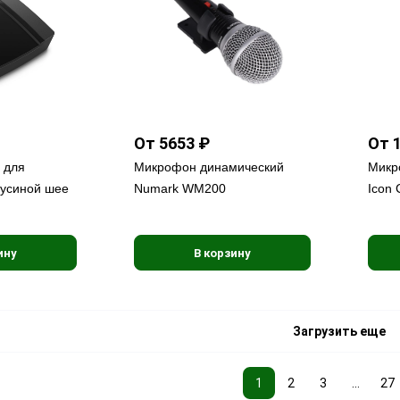
От 5653 ₽
От 
 для
Микрофон динамический
Микр
гусиной шее
Numark WM200
Icon 
ину
В корзину
Загрузить еще
1
2
3
...
27