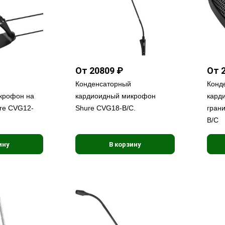
От 20809 ₽
От 
Конденсаторный
Конд
крофон на
кардиоидный микрофон
кард
re CVG12-
Shure CVG18-B/C.
грани
B/C
ину
В корзину