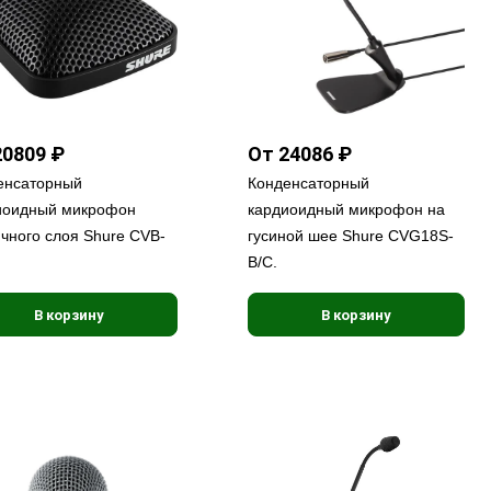
20809 ₽
От 24086 ₽
енсаторный
Конденсаторный
иоидный микрофон
кардиоидный микрофон на
чного слоя Shure CVB-
гусиной шее Shure CVG18S-
B/C.
В корзину
В корзину