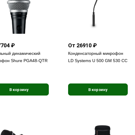
7704 ₽
От 26910 ₽
льный динамический
Конденсаторный микрофон
офон Shure PGA48-QTR
LD Systems U 500 GM 530 CC
В корзину
В корзину