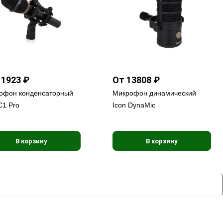
11923 ₽
От 13808 ₽
офон конденсаторный
Микрофон динамический
C1 Pro
Icon DynaMic
В корзину
В корзину