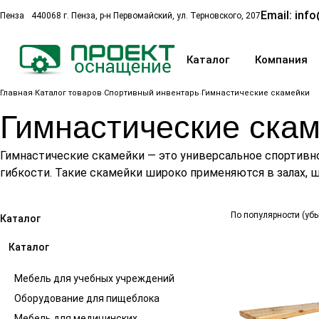
Email:
info
Пенза
440068 г. Пенза, р-н Первомайский, ул. Терновского, 207
Каталог
Компания
Главная
Каталог товаров
Спортивный инвентарь
Гимнастические скамейки
Гимнастические ска
Гимнастические скамейки — это универсальное спортивно
гибкости. Такие скамейки широко применяются в залах, ш
По популярности (уб
Каталог
Каталог
Мебель для учебных учреждений
Оборудование для пищеблока
Мебель для медицинских