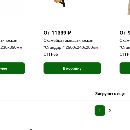
От 11339 ₽
От 
стическая
Скамейка гимнастическая
Скам
х230х350мм
"Стандарт" 2500х240х280мм
"Ста
СТП-65
СТП-
нее
В корзину
Загрузить еще
1
2