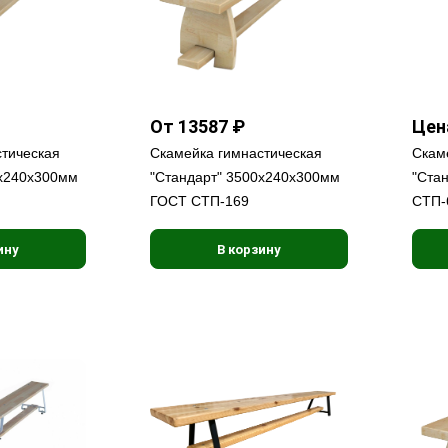
От 13587 ₽
Цен
стическая
Скамейка гимнастическая
Скам
0х240х300мм
"Стандарт" 3500х240х300мм
"Ста
ГОСТ СТП-169
СТП-
ину
В корзину