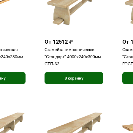
От 12512 ₽
От 
стическая
Скамейка гимнастическая
Скам
0х240х280мм
"Стандарт" 4000х240х300мм
"Ста
СТП-62
ГОСТ
ину
В корзину