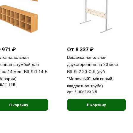
 971 ₽
От 8 337 ₽
лка напольная
Вешалка напольная
тенная с тумбой для
двухсторонняя на 20 мест
и на 14 мест ВШЛт1.14-Б
ВШЛп2.20-С.Д (дуб
Бавария)
"Молочный", м/к серый,
ШЛт1.14-Б
квадратная труба)
Арт.
ВШЛп2.20-С.Д
В корзину
В корзину