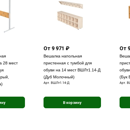
От 9 971 ₽
От 9
ная
Вешалка напольная
Веша
а 28 мест
пристенная с тумбой для
прис
ук
обуви на 14 мест ВШЛт1.14-Д
обув
ерый,
(Дуб Молочный)
(Бук 
Арт.
ВШЛт1.14-Д
Арт.
В
а)
ину
В корзину