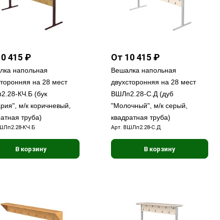
0 415 ₽
От 10 415 ₽
лка напольная
Вешалка напольная
сторонняя на 28 мест
двухсторонняя на 28 мест
2.28-КЧ.Б (бук
ВШЛп2.28-С.Д (дуб
рия", м/к коричневый,
"Молочный", м/к серый,
атная труба)
квадратная труба)
ШЛп2.28-КЧ.Б
Арт.
ВШЛп2.28-С.Д
В корзину
В корзину