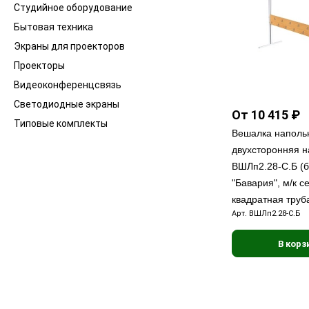
Студийное оборудование
Бытовая техника
Экраны для проекторов
Проекторы
Видеоконференцсвязь
Светодиодные экраны
От 10 415 ₽
Типовые комплекты
Вешалка наполь
двухсторонняя н
ВШЛп2.28-С.Б (б
"Бавария", м/к с
квадратная труб
Арт.
ВШЛп2.28-С.Б
В корз