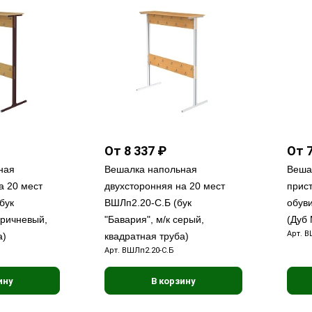
От 8 337 ₽
От 7
ная
Вешалка напольная
Веша
а 20 мест
двухсторонняя на 20 мест
прис
бук
ВШЛп2.20-С.Б (бук
обув
оричневый,
"Бавария", м/к серый,
(Дуб
Арт.
В
а)
квадратная труба)
Арт.
ВШЛп2.20-С.Б
ину
В корзину