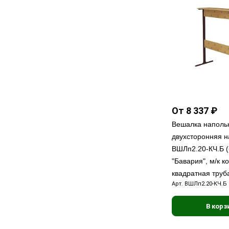
От 8 337 ₽
Вешалка наполь
двухсторонняя н
ВШЛп2.20-КЧ.Б (
"Бавария", м/к к
квадратная труб
Арт.
ВШЛп2.20-КЧ.Б
В корз