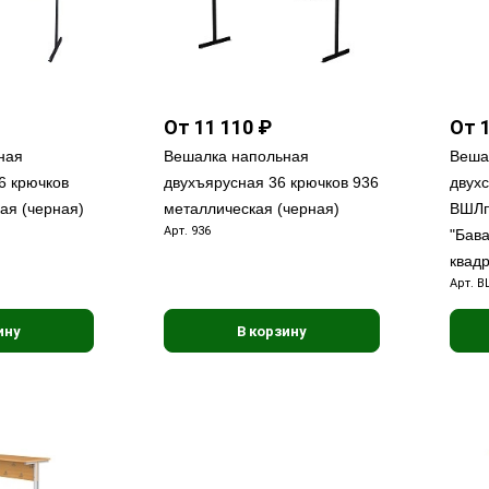
От 11 110 ₽
От 1
ная
Вешалка напольная
Веша
6 крючков
двухъярусная 36 крючков 936
двух
ая (черная)
металлическая (черная)
ВШЛп
Арт.
936
"Бава
квадр
Арт.
В
ину
В корзину