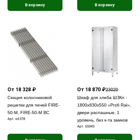
В корзину
В корзину
От 18 328 ₽
От 18 870 ₽
23020
Секция колосниковой
Шкаф для хлеба ШЗКп -
решетки для печей FIRE-
1800х830х550 «Profi Ral»,
50-М, FIRE-50-М BC
двери распашные, 1
Арт.
кб378
уровень, без к-та замков
Арт.
65045