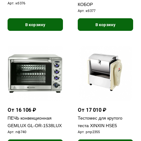
Арт.
кб376
КОБОР
Арт.
кб377
В корзину
В корзину
От 16 106 ₽
От 17 010 ₽
ПЕЧЬ конвекционная
Тестомес для крутого
GEMLUX GL-OR-1538LUX
теста XINXIN HSE5
Арт.
пф740
Арт.
рпр2355