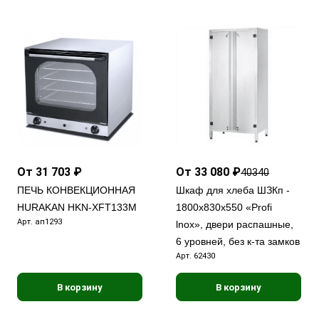
От 31 703 ₽
От 33 080 ₽
40340
ПЕЧЬ КОНВЕКЦИОННАЯ
Шкаф для хлеба ШЗКп -
HURAKAN HKN-XFT133M
1800х830х550 «Profi
Арт.
ап1293
lnox», двери распашные,
6 уровней, без к-та замков
Арт.
62430
В корзину
В корзину