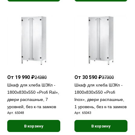
От 19 990 ₽
От 30 590 ₽
24380
37300
Шкаф для хлеба ШЗКп -
Шкаф для хлеба ШЗКп -
1800х830х550 «Profi Ral»,
1800х830х550 «Profi
двери распашные, 7
lnox», двери распашные,
уровней, без к-та замков
1 уровень, без к-та замков
Арт.
65048
Арт.
65043
В корзину
В корзину