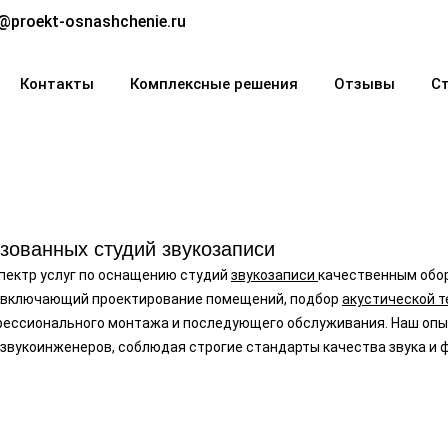
@proekt-osnashchenie.ru
Контакты
Комплексные решения
Отзывы
С
зованных cтудий звукозаписи
пектр услуг по оснащению студий
звукозаписи
качественным обо
 включающий проектирование помещений, подбор
акустической т
ессионального монтажа и последующего обслуживания. Наш опы
 звукоинженеров, соблюдая строгие стандарты качества звука и 